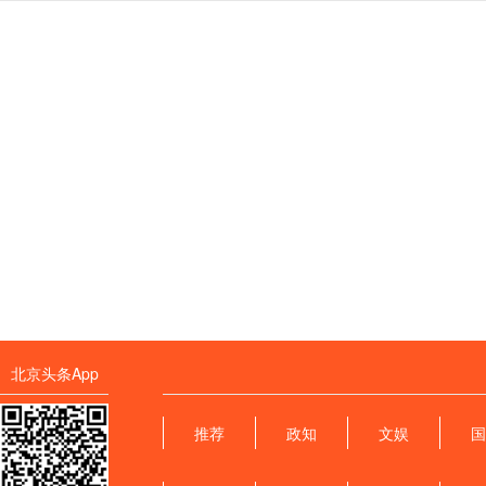
北京头条App
推荐
政知
文娱
国