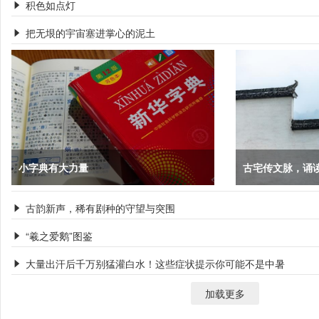
积色如点灯

把无垠的宇宙塞进掌心的泥土

小字典有大力量
古宅传文脉，诵
古韵新声，稀有剧种的守望与突围

“羲之爱鹅”图鉴

大量出汗后千万别猛灌白水！这些症状提示你可能不是中暑

加载更多