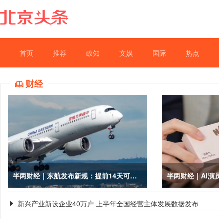
首页
推荐
政知
文娱
国际
热点
财经

半两财经｜东航发布新规：提前14天可免费退票、变更
半两财经｜AI
新兴产业新设企业40万户 上半年全国经营主体发展数据发布
