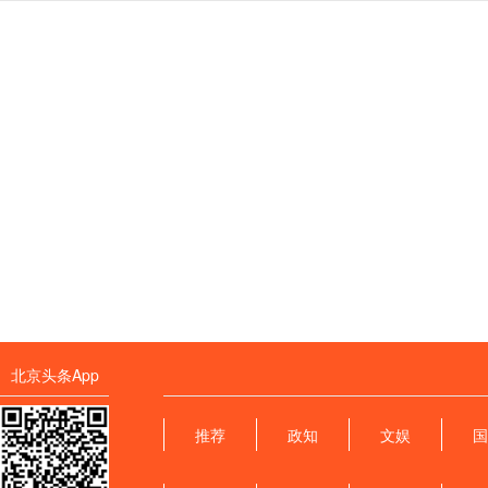
北京头条App
推荐
政知
文娱
国