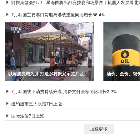
能摆桌签会打印，星海图将出战竞技赛和场景赛｜机器人发展看北

7月我国主要港口货船离港载重量同比增长56.4%

以河溪流域为脉 打造乡村振兴示范片区
油价、金价、银
7月我国线下消费持续升温 消费支付金额同比增长2.2%

纽约股市三大股指7日上涨

国际油价7日上涨

加载更多